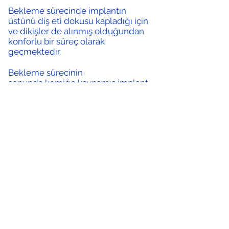
Bekleme sürecinde implantın
üstünü diş eti dokusu kapladığı için
ve dikişler de alınmış olduğundan
konforlu bir süreç olarak
geçmektedir.
Bekleme sürecinin
sonunda kemiğe kaynamış implant
lokal anestezi altında tekrar ağız
ortamına açılır ve porselen kaplama
için ölçü alınır. Porselen kaplama
yaklaşık 10 gün içerisinde implanta
yerleştirilir ve tedavi tamamlanmış
olur.
İLETİŞİM