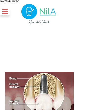
G-X73NPLBK7C
Güvenle Gülümse