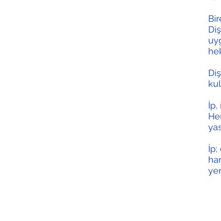
Bir
Diş
uyg
he
Diş
kul
İp,
Her
yas
İp;
har
yer