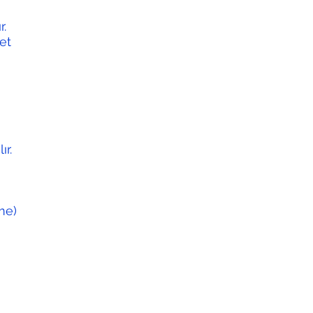
r.
vet
ır.
me)