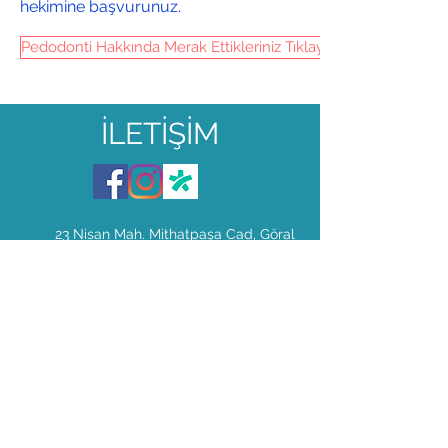
hekimine başvurunuz.
Pedodonti Hakkında Merak Ettikleriniz Tıklayın
İLETİŞİM
23 Nisan Mah. Mithatpaşa Cad, Göral
Evleri, No:4a/22
NilA Dent Ağız ve Diş Sağlığı Polikliniği
Nilüfer/Bursa
niladentbursa@gmail.com
0224 999 44 23